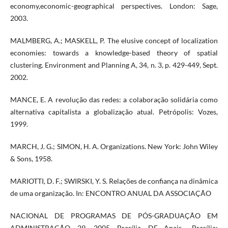
economy,economic-geographical perspectives. London: Sage,
2003.
MALMBERG, A.; MASKELL, P. The elusive concept of localization
economies: towards a knowledge-based theory of spatial
clustering. Environment and Planning A, 34, n. 3, p. 429-449, Sept.
2002.
MANCE, E. A revolução das redes: a colaboração solidária como
alternativa capitalista a globalização atual. Petrópolis: Vozes,
1999.
MARCH, J. G.; SIMON, H. A. Organizations. New York: John Wiley
& Sons, 1958.
MARIOTTI, D. F.; SWIRSKI, Y. S. Relações de confiança na dinâmica
de uma organização. In: ENCONTRO ANUAL DA ASSOCIAÇÃO
NACIONAL DE PROGRAMAS DE PÓS-GRADUAÇÃO EM
ADMINISTRAÇÃO, 29., 2005, Brasília, DF. Anais... Brasília: