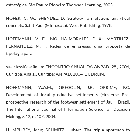
estratégica. São Paulo: Pioneira Thomson Learning, 2005.
HOFER, C. W.; SHENDEL, D. Strategy formulation: analytical
concepts. Saint Paul (Minnesota): West Publishing, 1978.
HOFFMANN, V. E.; MOLINA-MORALES, F. X.; MARTINEZ-
FERNANDEZ, M. T. Redes de empresas: uma proposta de
tipologia para
sua classificação. In: ENCONTRO ANUAL DA ANPAD, 28., 2004,
Curitiba. Anais... Curitiba: ANPAD, 2004. 1 CDROM.
HOFFMANN, W.A.M.; GREGOLIN, J.R; OPRIME, P.C.
Development of local productive settlements (clusters): Pre-
prospective research of the footwear settlement of Jau – Brazil.
The International Journal of Information Science for Decision
Making, v. 12, n. 107, 2004.
HUMPHREY, John; SCHMITZ, Hubert. The triple approach to