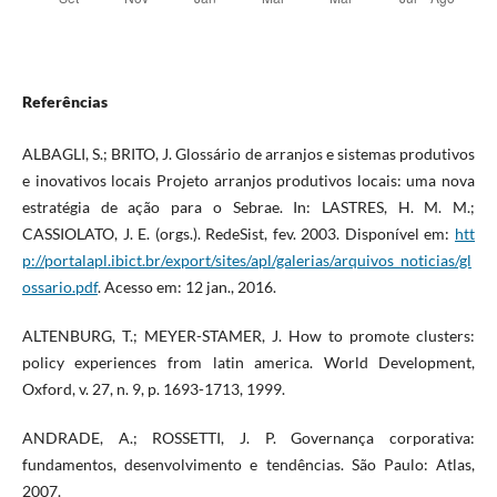
Referências
ALBAGLI, S.; BRITO, J. Glossário de arranjos e sistemas produtivos
e inovativos locais Projeto arranjos produtivos locais: uma nova
estratégia de ação para o Sebrae. In: LASTRES, H. M. M.;
CASSIOLATO, J. E. (orgs.). RedeSist, fev. 2003. Disponível em:
htt
p://portalapl.ibict.br/export/sites/apl/galerias/arquivos_noticias/gl
ossario.pdf
. Acesso em: 12 jan., 2016.
ALTENBURG, T.; MEYER-STAMER, J. How to promote clusters:
policy experiences from latin america. World Development,
Oxford, v. 27, n. 9, p. 1693-1713, 1999.
ANDRADE, A.; ROSSETTI, J. P. Governança corporativa:
fundamentos, desenvolvimento e tendências. São Paulo: Atlas,
2007.