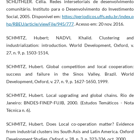
SCHLITHLER. Célia. Redes intersetoriais de desenvolvimento
comunitário. Instituto para o Desenvolvimento do Investimento
Social, 2005. Disponível em:
https://periodicos.uffs.edu.br/index.p
hp/RBEU/article/viewFile/945/777
. Acesso em: 20 nov. 2016.
SCHMITZ, Hubert; NADVI, Khalid. Clustering and
industrialization: introduction. World Development, Oxford, v.
27, n. 9, p. 1503-1514,
SCHMITZ, Hubert. Global competition and local cooperation:
success and failure in the Sinos Valley, Brazil. World
Development, Oxford, v. 27, n. 9, p. 1627-1650, 1999.
SCHMITZ, Hubert. Local upgrading and global chains. Rio de
Janeiro: BNDES-FINEP-FUJB, 2000. (Estudos Temáticos - Nota
Técnica n. 6).
SCHMITZ, Hubert. Does Local co-operation matter? Evidence
from industrial clusters ins South Asis and Latin America. Oxford
Development Studies, Oxford, v. 28, n. 3, p. 323-336, oct. 2000.