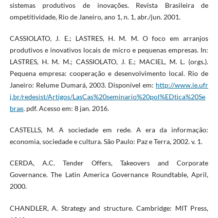
sistemas produtivos de inovações. Revista Brasileira de
ompetitividade, Rio de Janeiro, ano 1, n. 1, abr./jun. 2001.
CASSIOLATO, J. E.; LASTRES, H. M. M. O foco em arranjos
produtivos e inovativos locais de micro e pequenas empresas. In:
LASTRES, H. M. M.; CASSIOLATO, J. E.; MACIEL, M. L. (orgs.).
Pequena empresa: cooperação e desenvolvimento local. Rio de
Janeiro: Relume Dumará, 2003. Disponível em:
http://www.ie.ufr
j.br/redesist/Artigos/LasCas%20seminario%20pol%EDtica%20Se
brae
. pdf. Acesso em: 8 jan. 2016.
CASTELLS, M. A sociedade em rede. A era da informação:
economia, sociedade e cultura. São Paulo: Paz e Terra, 2002. v. 1.
CERDA, A.C. Tender Offers, Takeovers and Corporate
Governance. The Latin America Governance Roundtable, April,
2000.
CHANDLER, A. Strategy and structure. Cambridge: MIT Press,