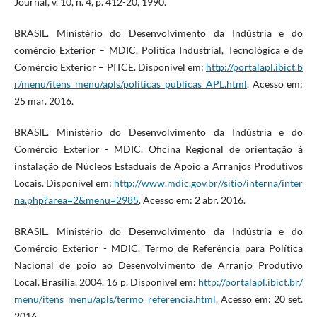
Journal, v. 10, n. 4, p. 412-20, 1990.
BRASIL. Ministério do Desenvolvimento da Indústria e do
comércio Exterior – MDIC. Política Industrial, Tecnológica e de
Comércio Exterior – PITCE. Disponível em:
http://portalapl.ibict.b
r/menu/itens_menu/apls/politicas_publicas_APL.html
. Acesso em:
25 mar. 2016.
BRASIL. Ministério do Desenvolvimento da Indústria e do
Comércio Exterior - MDIC. Oficina Regional de orientação à
instalação de Núcleos Estaduais de Apoio a Arranjos Produtivos
Locais. Disponível em:
http://www.mdic.gov.br//sitio/interna/inter
na.php?area=2&menu=2985
. Acesso em: 2 abr. 2016.
BRASIL. Ministério do Desenvolvimento da Indústria e do
Comércio Exterior - MDIC. Termo de Referência para Política
Nacional de poio ao Desenvolvimento de Arranjo Produtivo
Local. Brasília, 2004. 16 p. Disponível em:
http://portalapl.ibict.br/
menu/itens_menu/apls/termo_referencia.html
. Acesso em: 20 set.
2016.