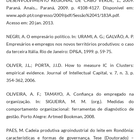
DESENVOLVIMENTO REGIONAL DE CABO VERDE, 1., 2009.
Paraná. Anais... Paraná, 2009. p. 4108-4127. Disponível em:
www.apdr.pt/congresso/2009/pdf/Sessão%2041/183A.pdf.
Acesso em: 20 jan. 2013.
NEGRI, A. O empresário político. In: URAMI, A. G.; GALVÃO, A. P.
Empresários e empregos nos novos territórios produtivos: o caso
da terceira Itália. Rio de Janeiro: DP&A, 1999. p. 59-75.
OLIVER, J.L.; PORTA, J.I.D. How to measure IC in Clusters:
empirical evidence. Journal of Intellectual Capital, v. 7, n. 3, p.
354-362, 2006.
OLIVEIRA, A. F.; TAMAYO, A. Confiança do empregado na
organização. In: SIGUEIRA, M. M. (org.). Medidas do
comportamento organizacional: ferramentas de diagnóstico de
gestão. Porto Alegre: Artmed Bookman, 2008.
PAES, M. Cadeia produtiva agroindustrial do leite em Rondônia:
características e formas de governança. Tese (Doutorado) –