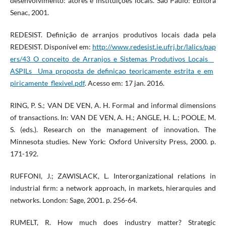
desenvolvimento: atores e instituições locais. São Paulo: Editora
Senac, 2001.
REDESIST. Definição de arranjos produtivos locais dada pela
REDESIST. Disponível em:
http://www.redesist.ie.ufrj.br/lalics/pap
ers/43_O_conceito_de_Arranjos_e_Sistemas_Produtivos_Locais__
ASPILs__Uma_proposta_de_definicao_teoricamente_estrita_e_em
piricamente_flexivel.pdf
. Acesso em: 17 jan. 2016.
RING, P. S.; VAN DE VEN, A. H. Formal and informal dimensions
of transactions. In: VAN DE VEN, A. H.; ANGLE, H. L.; POOLE, M.
S. (eds.). Research on the management of innovation. The
Minnesota studies. New York: Oxford University Press, 2000. p.
171-192.
RUFFONI, J.; ZAWISLACK, L. Interorganizational relations in
industrial firm: a network approach, in markets, hierarquies and
networks. London: Sage, 2001. p. 256-64.
RUMELT, R. How much does industry matter? Strategic