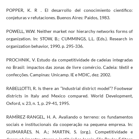
POPPER, K. R . El desarrollo del conocimiento científico:
conjeturas v refutaciones. Buenos Aires: Paidos, 1983.
POWELL, W.W. Neither market nor hierarchy networks forms of
organization. In: STOW, B.; CUMMINGS, L.L. (Eds.). Research in
organization behavior, 1990. p. 295-336.
PROCHNIK, V. Estudo da competitividade de cadeias integradas
no Brasil: impactos das zonas de livre comércio. Cadeia: têxtil e
confecções. Campinas: Unicamp. IE e MDIC, dez. 2002.
RABELLOTTI, R. Is there an “Industrial district model”? Footwear
districts in Italy and Mexico compared. World Development,
Oxford, v. 23, n. 1, p. 29-41, 1995.
RAMÍREZ-RANGEL, H. A. Avaliando o terreno: os fundamentos
sociais e institucionais da cooperação na pequena empresa. In:
GUIMARÃES, N. A.; MARTIN, S. (org.). Competitividade e