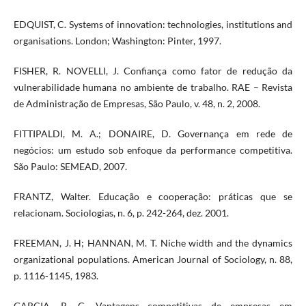
EDQUIST, C. Systems of innovation: technologies, institutions and
organisations. London; Washington: Pinter, 1997.
FISHER, R. NOVELLI, J. Confiança como fator de redução da
vulnerabilidade humana no ambiente de trabalho. RAE – Revista
de Administração de Empresas, São Paulo, v. 48, n. 2, 2008.
FITTIPALDI, M. A.; DONAIRE, D. Governança em rede de
negócios: um estudo sob enfoque da performance competitiva.
São Paulo: SEMEAD, 2007.
FRANTZ, Walter. Educação e cooperação: práticas que se
relacionam. Sociologias, n. 6, p. 242-264, dez. 2001.
FREEMAN, J. H; HANNAN, M. T. Niche width and the dynamics
organizational populations. American Journal of Sociology, n. 88,
p. 1116-1145, 1983.
GARCIA, R. C. Vantagens competitivas de empresas em