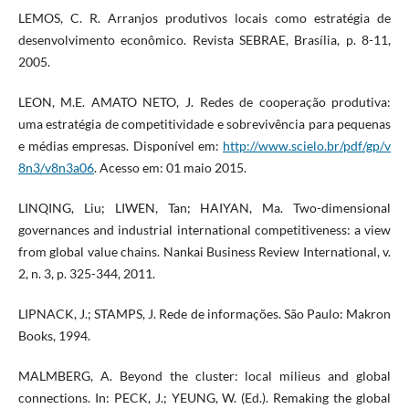
LEMOS, C. R. Arranjos produtivos locais como estratégia de
desenvolvimento econômico. Revista SEBRAE, Brasília, p. 8-11,
2005.
LEON, M.E. AMATO NETO, J. Redes de cooperação produtiva:
uma estratégia de competitividade e sobrevivência para pequenas
e médias empresas. Disponível em:
http://www.scielo.br/pdf/gp/v
8n3/v8n3a06
. Acesso em: 01 maio 2015.
LINQING, Liu; LIWEN, Tan; HAIYAN, Ma. Two-dimensional
governances and industrial international competitiveness: a view
from global value chains. Nankai Business Review International, v.
2, n. 3, p. 325-344, 2011.
LIPNACK, J.; STAMPS, J. Rede de informações. São Paulo: Makron
Books, 1994.
MALMBERG, A. Beyond the cluster: local milieus and global
connections. In: PECK, J.; YEUNG, W. (Ed.). Remaking the global