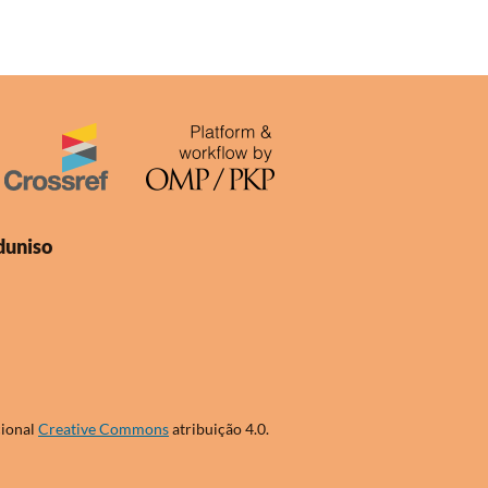
duniso
cional
Creative Commons
atribuição 4.0.