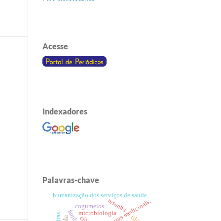
Acesse
Indexadores
Palavras-chave
humanização dos serviços de saúde
resenha
plantas medicinais.
cogumelos.
microbiologia