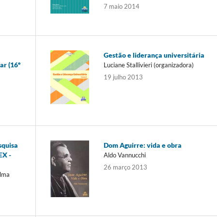
7 maio 2014
a
Gestão e liderança universitária
ar (16º
Luciane Stallivieri (organizadora)
19 julho 2013
squisa
Dom Aguirre: vida e obra
EX -
Aldo Vannucchi
26 março 2013
ilma