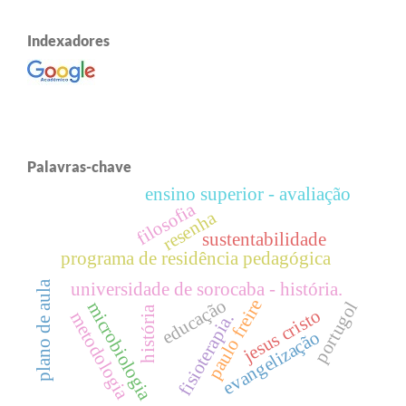
Indexadores
Palavras-chave
ensino superior - avaliação
filosofia
resenha
sustentabilidade
programa de residência pedagógica
plano de aula
universidade de sorocaba - história.
educação
paulo freire
portugol
microbiologia
história
jesus cristo
metodologia
fisioterapia.
evangelização