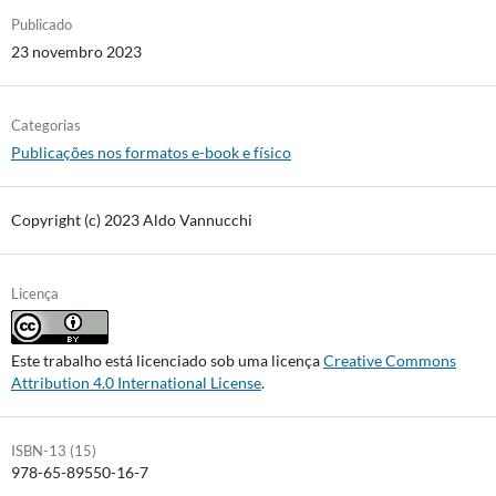
anos.pdf
60
Publicado
anos.epub
23 novembro 2023
Categorias
Publicações nos formatos e-book e físico
Copyright (c) 2023 Aldo Vannucchi
Licença
Este trabalho está licenciado sob uma licença
Creative Commons
Attribution 4.0 International License
.
ISBN-13 (15)
978-65-89550-16-7