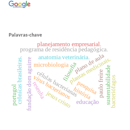
Palavras-chave
planejamento empresarial.
programa de residência pedagógica.
plano de aula
anatomia veterinária.
plantas medicinais.
crônicas brasileiras.
fundação dom aguirre
filosofia
microbiologia
sustentabilidade
células bacterianas
paulo freire
vírus bacterianos
bacteriófagos
pesquisa
resenha
portugol
história
jesus cristo
educação